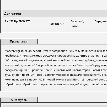
Двигатели
1 x 170 Hp BMW 170
Бортовой,
Передач
Типологии
дизель
Примечания
Модель vigilatura 700 верфи Ofmare построена в 1985 году мощностью 8 чело
крейсерский 16/18 максимум 20/22 узла, с расходом на 20 литров час при 16 
400 часов, новый подъемник, новый масляный насос, новая турбина, дизель
мастерской, дизельный бак разобран и очищен. лодка была переоборудован
воздухозаборники, брашпиль, все еще новый, whf, новый стерео, новый я сд
душ, ручной трюмный насос и автоматическая epompa для газовой плиты с ж
комната новая 3 батареи 100 Вт новый эхолот были 585 с 1 кВт сквозной зон
обработка и обработка корпуса.с антиосмосом и каждый год противообрас
Аксессуары