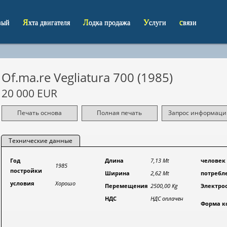
овый
Яхта двигателя
Лодка продажа
Услуги
связи
Of.ma.re Vegliatura 700 (1985)
20 000 EUR
Печать основа
Полная печать
Запрос информаци
Технические данные
Год
Длина
7,13 Mt
человек
1985
постройки
Ширина
2,62 Mt
потребл
условия
Хорошо
Перемещения
2500,00 Kg
Электро
НДС
НДС оплачен
Форма к