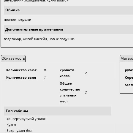
Внутренний холодильник Кухня плитой
Обивка
полное подушки
Дополнительные примечания
водозабор, живой бассейн, новые подушки.
Обитаемость
Матер
Количество кают
0
кровати
руб
2
холла
Количество ванн
1
Cope
Общее
Scaf
количество
2
спальных
мест
Тип кабины
конвертируемой уголок
Кухня
Биде туалет без