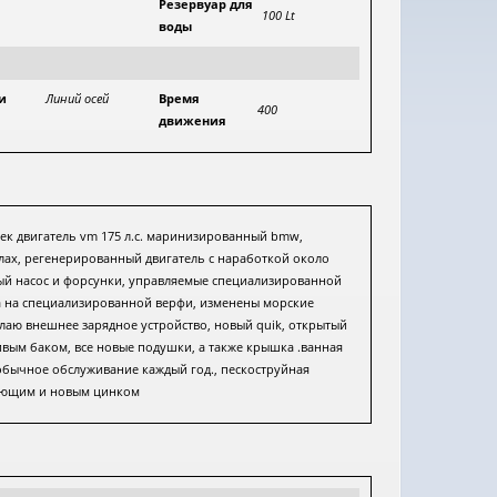
Резервуар для
100 Lt
воды
и
Линий осей
Время
400
движения
век двигатель vm 175 л.с. маринизированный bmw,
узлах, регенерированный двигатель с наработкой около
ный насос и форсунки, управляемые специализированной
а на специализированной верфи, изменены морские
елаю внешнее зарядное устройство, новый quik, открытый
ивым баком, все новые подушки, а также крышка .ванная
д обычное обслуживание каждый год., пескоструйная
тающим и новым цинком