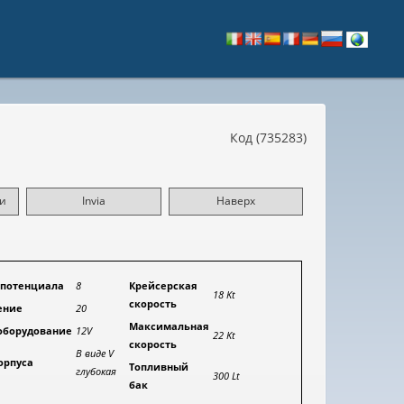
Код (735283)
и
Invia
Наверх
 потенциала
8
Крейсерская
18 Kt
скорость
ение
20
Максимальная
оборудование
12V
22 Kt
скорость
В виде V
орпуса
Топливный
глубокая
300 Lt
бак