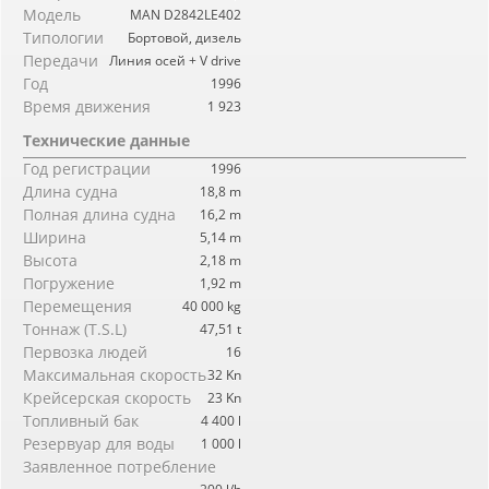
Модель
MAN D2842LE402
Типологии
Бортовой, дизель
Передачи
Линия осей + V drive
Год
1996
Время движения
1 923
Технические данные
Год регистрации
1996
Длина судна
18,8 m
Полная длина судна
16,2 m
Ширина
5,14 m
Высота
2,18 m
Погружение
1,92 m
Перемещения
40 000 kg
Тоннаж (T.S.L)
47,51 t
Первозка людей
16
Максимальная скорость
32 Kn
Крейсерская скорость
23 Kn
Топливный бак
4 400 l
Резервуар для воды
1 000 l
Заявленное потребление