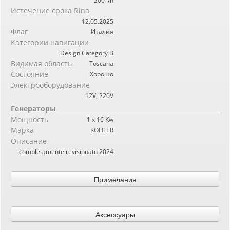
200 l/h
Истечение срока Rina
12.05.2025
Флаг
Италия
Категории навигации
Design Category B
Видимая область
Toscana
Состояние
Хорошо
Электрооборудование
12V, 220V
Генераторы
Мощность
1 x 16 Kw
Марка
KOHLER
Описание
completamente revisionato 2024
Примечания
SAN LORENZO 62 С 2 1100HP MAN, ЭЛЕКТРОННЫЕ ДРОССЕЛЬНЫЕ
ЗАСЛОНКИ С 2023 ГОДА. ВНУТРЕННЯЯ ПЛАНИРОВКА: БОЛЬШАЯ
Аксессуары
ГОСТИНАЯ, КУХНЯ, ГОСТИНАЯ РЯДОМ С ВНУТРЕННИМ СИДЕНЬЕМ
ВОДИТЕЛЯ, ДВУХМЕСТНАЯ КАЮТА С САНУЗЛОМ И ДУШЕМ, ДВЕ