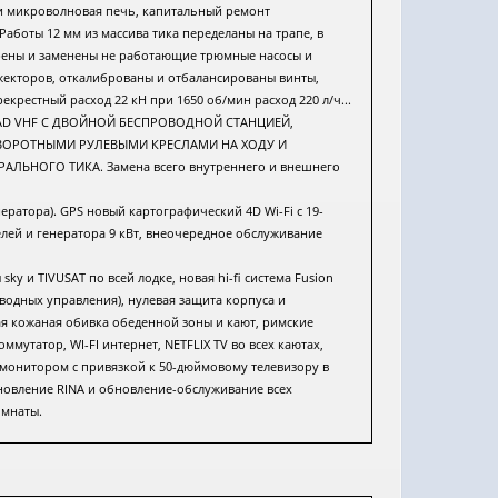
 и микроволновая печь, капитальный ремонт
Работы 12 мм из массива тика переделаны на трапе, в
рены и заменены не работающие трюмные насосы и
жекторов, откалиброваны и отбалансированы винты,
рестный расход 22 кН при 1650 об/мин расход 220 л/ч...
SIMRAD VHF С ДВОЙНОЙ БЕСПРОВОДНОЙ СТАНЦИЕЙ,
ОРОТНЫМИ РУЛЕВЫМИ КРЕСЛАМИ НА ХОДУ И
ЛЬНОГО ТИКА. Замена всего внутреннего и внешнего
ератора). GPS новый картографический 4D Wi-Fi с 19-
ей и генератора 9 кВт, внеочередное обслуживание
ky и TIVUSAT по всей лодке, новая hi-fi система Fusion
оводных управления), нулевая защита корпуса и
ая кожаная обивка обеденной зоны и кают, римские
мутатор, WI-FI интернет, NETFLIX TV во всех каютах,
монитором с привязкой к 50-дюймовому телевизору в
новление RINA и обновление-обслуживание всех
омнаты.