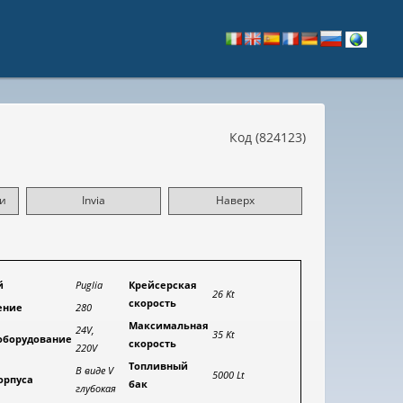
Код (824123)
и
Invia
Наверх
й
Puglia
Крейсерская
26 Kt
скорость
ение
280
Максимальная
24V,
35 Kt
оборудование
скорость
220V
Топливный
В виде V
5000 Lt
орпуса
бак
глубокая