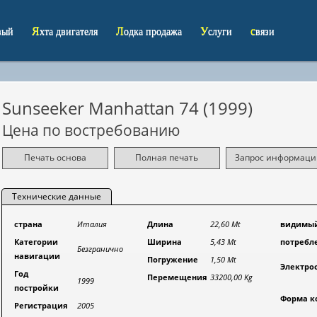
овый
Яхта двигателя
Лодка продажа
Услуги
связи
Sunseeker Manhattan 74 (1999)
Цена по востребованию
Печать основа
Полная печать
Запрос информаци
Технические данные
страна
Италия
Длина
22,60 Mt
видимы
Категории
Ширина
5,43 Mt
потребл
Безгранично
навигации
Погружение
1,50 Mt
Электро
Год
Перемещения
33200,00 Kg
1999
постройки
Форма к
Регистрация
2005