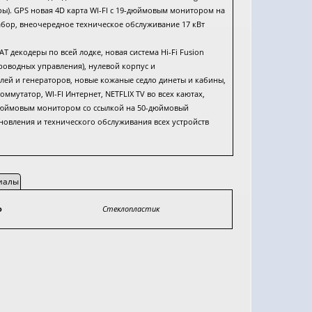
ры). GPS новая 4D карта WI-FI с 19-дюймовым монитором на
набор, внеочередное техническое обслуживание 17 кВт
T декодеры по всей лодке, новая система Hi-Fi Fusion
проводных управления), нулевой корпус и
лей и генераторов, новые кожаные седло динеты и кабины,
мутатор, WI-FI Интернет, NETFLIX TV во всех каютах,
дюймовым монитором со ссылкой на 50-дюймовый
бновления и технического обслуживания всех устройств
иалы
o
Стеклопластик