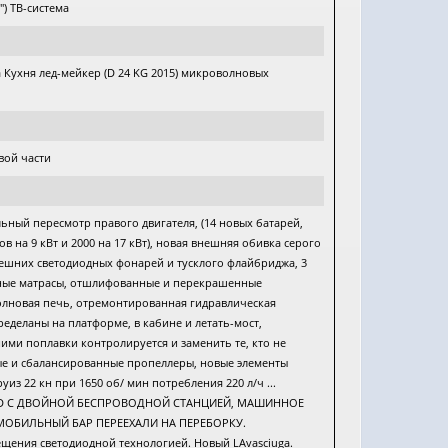
") ТВ-система
Кухня лед-мейкер (D 24 KG 2015) микроволновых
вой части
ьный пересмотр правого двигателя, (14 новых батарей,
 на 9 кВт и 2000 на 17 кВт), новая внешняя обивка серого
ешних светодиодных фонарей и тусклого флайбриджа, 3
ексные матрасы, отшлифованные и перекрашенные
олновая печь, отремонтированная гидравлическая
ределаны на платформе, в кабине и летать-мост,
ими поплавки контролируется и заменить те, кто не
ые и сбалансированные пропеллеры, новые элементы
з 22 кн при 1650 об/ мин потребления 220 л/ч ...
SIMRAD С ДВОЙНОЙ БЕСПРОВОДНОЙ СТАНЦИЕЙ, МАШИННОЕ
МОБИЛЬНЫЙ БАР ПЕРЕЕХАЛИ НА ПЕРЕБОРКУ.
ения светодиодной технологией. Новый LAvasciuga.