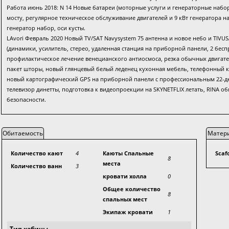
Работа июнь 2018: N 14 Новые батареи (моторные услуги и генераторные набо
мосту, регулярное техническое обслуживание двигателей и 9 кВт генератора 
генератор набор, оси кусты.
LAvori Февраль 2020 Новый TV/SAT Navysystem 75 антенна и новое небо и TIVUSA
(динамики, усилитель, стерео, удаленная станция на приборной панели, 2 бес
профилактическое лечение венецианского антиосмоса, резка обычных двигате
пакет шторы, новый глянцевый белый леденец кухонная мебель, телефонный ком
новый картографический GPS на приборной панели с профессиональным 22-
телевизор динетты, подготовка к видеопроекции на SKYNETFLIX летать, RINA о
безопасности.
Обитаемость
Матер
Количество кают
4
Каюты Спальные
Scaf
8
места
Количество ванн
3
кровати холла
0
Общее количество
8
спальных мест
Экипаж кровати
1
Тип кабины