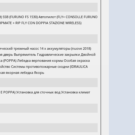
CH) SSB (FURUNO FS 1530) Автопилот (FLY+ CONSOLLE FURUNO
HIPMATE + RIP FLY CON DOPPIA STAZIONE WIRELESS)
тический трюмный насос 14 x аккумуляторы (nuove 2018)
одная дверь Выпрямитель Гидравлические закрылки Двойной
дка (POPPA) Лебедка верпования кормы Особая окраска
ойство Системы противопожарные сходни (IDRAULICA
кая якорная лебедка Якорь
E POPPA) Установка для сточных вод Установка климат