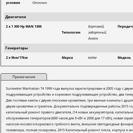
условия
Отлично
Двигатели
2 x 1 300 Hp MAN 1300
Бортовой,
Передач
Типологии
забортный,
дизель
Генераторы
2 x 9kw/17kw
Марка
kohler
Модель
Примечания
Sunseeker Manhattan 74 1999 года выпуска зарегистрирован в 2005 году с двум
подруливающее устройство и кормовое подруливающее устройство, два генера
Две гостевые каюты с двумя плоскими кроватями, три ванные комнаты с душем
двумя кроватями и туалетом. Документально подтвержденные работы 2015 год
капитальный ремонт правого двигателя, (14 новых аккумуляторов, капитальн
обслуживание генераторов (600 часов для 9 кВт и 2000 для 17 кВт), новая се
насосов носового/кормового гребного винта, внешние светодиодные фонари
телевизора, полная полировка, 2015 Капитальный ремонт плота, корпуса и а