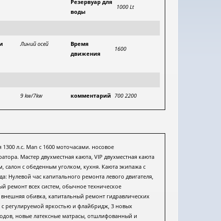
Резервуар для
1000 Lt
воды
и
Линий осей
Время
1600
движения
9 kw/7kw
комментарий
700 2200
я 1300 л.с. Man с 1600 моточасами. носовое
тора. Мастер двухместная каюта, VIP двухместная каюта
, салон с обеденным уголком, кухня. Каюта экипажа с
а: Нулевой час капитального ремонта левого двигателя,
ый ремонт всех систем, обычное техническое
рая внешняя обивка, капитальный ремонт гидравлических
 с регулируемой яркостью и флайбридж, 3 новых
нодов, новые латексные матрасы, отшлифованный и