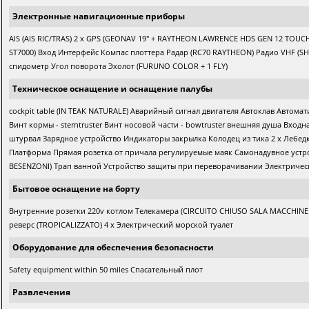
Электронные навигационные приборы
AIS (AIS RIC/TRAS) 2 x GPS (GEONAV 19" + RAYTHEON LAWRENCE HDS GEN 12 TOU
ST7000) Вход Интерфейс Компас плоттера Радар (RC70 RAYTHEON) Радио VHF (S
спидометр Угол поворота Эхолот (FURUNO COLOR + 1 FLY)
Техническое оснащение и оснащение палубы
cockpit table (IN TEAK NATURALE) Аварийный сигнал двигателя Автоклав Автома
Винт кормы - sterntruster Винт носовой части - bowtruster внешняя душа Вх
штурвал Зарядное устройство Индикаторы закрылка Колодец из тика 2 x Лебе
Платформа Прямая розетка от причала регулируемые маяк Самонадувное устр
BESENZONI) Трап ванной Устройство защиты при переворачивании Электричес
Бытовое оснащение на борту
Внутренние розетки 220v котлом Телекамера (CIRCUITO CHIUSO SALA MACCHINE 
реверс (TROPICALIZZATO) 4 x Электрический морской туалет
Оборудование для обеспечения безопасности
Safety equipment within 50 miles Спасательный плот
Развлечения