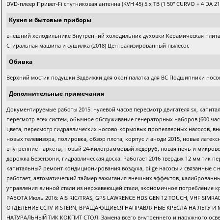
DVD-плеер Привет-Fi спутниковая антенна (KVH 45) 5 x ТВ (1 50" CURVO + 4 DA 21
Кухня и бытовые приборы
внешний холодильнике Внутренний холодильник духовки Керамическая плита 
Стиральная машина и сушилка (2018) Централизированный пылесос
Обивка
Верхний мостик подушки Задвижки для окон палатка для ВС Подшипники носо
Дополнительные примечания
Документируемые работы 2015: нулевой часов пересмотр двигателя sx, капитал
пересмотр всех систем, обычное обслуживание генераторных наборов (600 часов
цвета, пересмотр гидравлических носово-кормовых пропеллерных насосов, вн
новых телевизора, полировка, обзор плота, корпус и аноди 2015, новые лат
внутренние паркеты, новый 24-килограммовый ледоруб, новая печь и микров
дорожка Безензони, гидравлическая доска. Работает 2016 твердых 12 мм тик пе
капитальный ремонт кондиционирования воздуха, bilge насосы и связанные с н
работает, автоматический таймер зажигания внешних эффектов, калиброванн
управления винной стали из нержавеющей стали, экономичное потребление круи
РАБОТА Июль 2016: AIS RIC/TRAS, GPS LAWRENCE HDS GEN 12 TOUCH, VHF 
ОТДЕЛЕНИЕ CCTV И STERN, ВРАЩАЮЩИЕСЯ НАПРАВЛЯНЫЕ КРЕСЛА НА ЛЕТУ И 
НАТУРАЛЬНЫЙ ТИК КОКПИТ СТОЛ. Замена всего внутреннего и наружного освещ