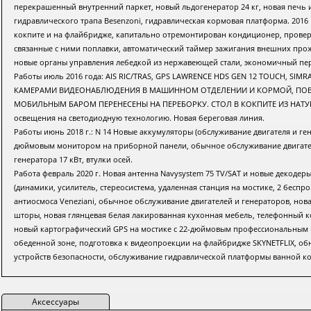
перекрашенный внутренний паркет, новый льдогенератор 24 кг, новая печь
гидравлического трапа Besenzoni, гидравлическая кормовая платформа. 2016 
кокпите и на флайбридже, капитально отремонтирован кондиционер, прове
связанные с ними поплавки, автоматический таймер зажигания внешних про
новые органы управления лебедкой из нержавеющей стали, экономичный перек
Работы июль 2016 года: AIS RIC/TRAS, GPS LAWRENCE HDS GEN 12 TOUCH, 
КАМЕРАМИ ВИДЕОНАБЛЮДЕНИЯ В МАШИННОМ ОТДЕЛЕНИИ И КОРМОЙ, ПОВ
МОБИЛЬНЫМ БАРОМ ПЕРЕНЕСЕНЫ НА ПЕРЕБОРКУ. СТОЛ В КОКПИТЕ ИЗ НАТУРА
освещения на светодиодную технологию. Новая береговая линия.
Работы июнь 2018 г.: N 14 Новые аккумуляторы (обслуживание двигателя и ген
дюймовым монитором на приборной панели, обычное обслуживание двигател
генератора 17 кВт, втулки осей.
Работа февраль 2020 г. Новая антенна Navysystem 75 TV/SAT и новые декодеры s
(динамики, усилитель, стереосистема, удаленная станция на мостике, 2 беспр
антиосмоса Veneziani, обычное обслуживание двигателей и генераторов, нов
шторы, новая глянцевая белая лакированная кухонная мебель, телефонный ком
новый картографический GPS на мостике с 22-дюймовым профессиональным 
обеденной зоне, подготовка к видеопроекции на флайбридже SKYNETFLIX, об
устройств безопасности, обслуживание гидравлической платформы ванной к
Аксессуары