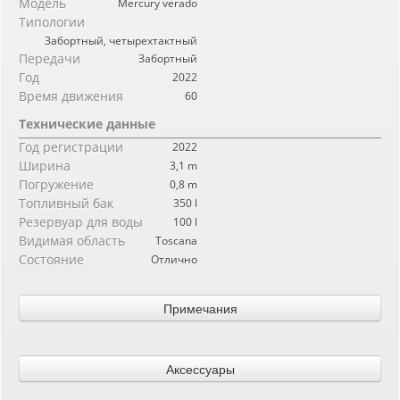
Модель
Mercury verado
Типологии
Забортный, четырехтактный
Передачи
Забортный
Год
2022
Время движения
60
Технические данные
Год регистрации
2022
Ширина
3,1 m
Погружение
0,8 m
Топливный бак
350 l
Резервуар для воды
100 l
Видимая область
Toscana
Состояние
Отлично
Примечания
2BAR 2022 года с б/у 300л.с. Mercury Verado 6 месяцев в году, а
затем госпитализированы в помещении. Как новая, надувная
Аксессуары
лодка, которая является результатом тщательных конструкторских
и гидродинамических испытаний; характеризуется двумя