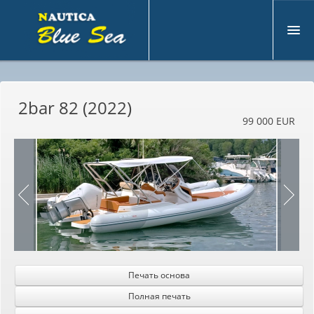
О
компании
2bar 82 (2022)
и
спользуемый
99 000 EUR
н
овый
Я
хта двигателя
Л
одка продажа
У
слуги
с
вязи
Печать основа
Полная печать