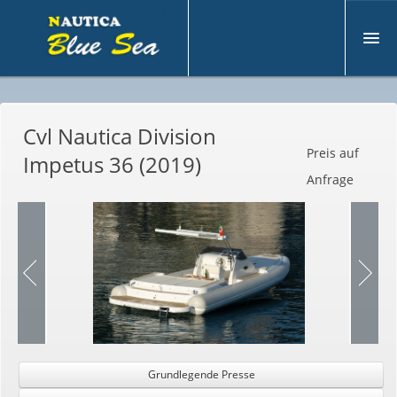
U
nternehmen
Cvl Nautica Division
G
ebraucht
Preis auf
Impetus 36 (2019)
N
eu
Anfrage
M
otoryacht
B
ootsverkauf
D
ienstleistungen
K
ontakt
Grundlegende Presse