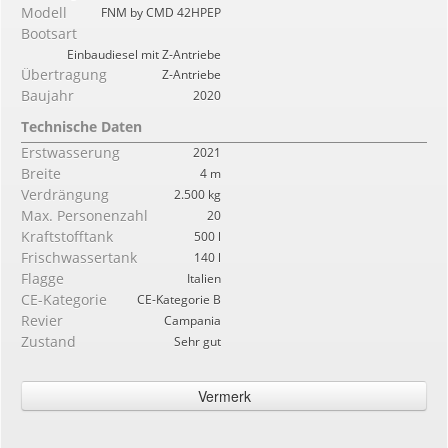
Modell
FNM by CMD 42HPEP
Bootsart
Einbaudiesel mit Z-Antriebe
Übertragung
Z-Antriebe
Baujahr
2020
Technische Daten
Erstwasserung
2021
Breite
4 m
Verdrängung
2.500 kg
Max. Personenzahl
20
Kraftstofftank
500 l
Frischwassertank
140 l
Flagge
Italien
CE-Kategorie
CE-Kategorie B
Revier
Campania
Zustand
Sehr gut
Vermerk
Modell : Aufblasbare Impulse36 neu noch zu vervollständigen Tubolar