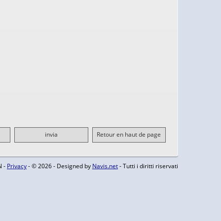
invia
Retour en haut de page
N -
Privacy
- © 2026 - Designed by
Navis.net
- Tutti i diritti riservati