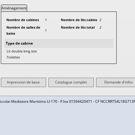
Aménagement
Nombre de cabines
1
Nombre de lits cabins
2
Nombre de salles de
Nombre de lits total
2
1
bains
Type de cabine
Lit double king size
Toilettes
Impression de base
Catalogue complet
Demande d'infos
iccolai Mediatore Marittimo LI-170 - P.Iva 01594420471 - CF NCCRRT54L18G713