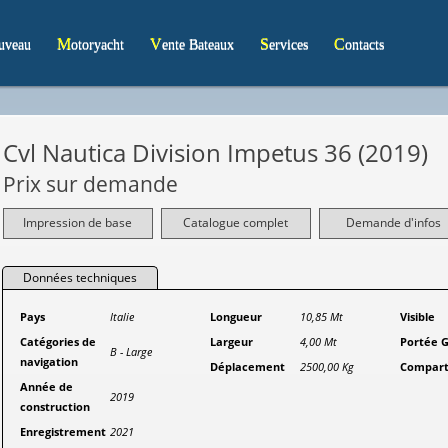
ouveau
Motoryacht
Vente Bateaux
Services
Contacts
Cvl Nautica Division Impetus 36 (2019)
Prix sur demande
Impression de base
Catalogue complet
Demande d'infos
Données techniques
Pays
Italie
Longueur
10,85 Mt
Visible
Catégories de
Largeur
4,00 Mt
Portée 
B - Large
navigation
Déplacement
2500,00 Kg
Compart
Année de
2019
construction
Enregistrement
2021