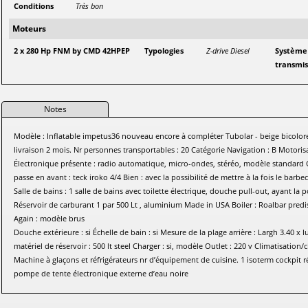
Conditions
Très bon
Moteurs
2 x 280 Hp FNM by CMD 42HPEP
Typologies
Z-drive Diesel
Système
transmis
Notes
Modèle : Inflatable impetus36 nouveau encore à compléter Tubolar - beige bicolore
livraison 2 mois. Nr personnes transportables : 20 Catégorie Navigation : B Motor
Électronique présente : radio automatique, micro-ondes, stéréo, modèle standard G
passe en avant : teck iroko 4/4 Bien : avec la possibilité de mettre à la fois le bar
Salle de bains : 1 salle de bains avec toilette électrique, douche pull-out, ayant la 
Réservoir de carburant 1 par 500 Lt , aluminium Made in USA Boiler : Roalbar predisp
Again : modèle brus
Douche extérieure : si Échelle de bain : si Mesure de la plage arrière : Largh 3.40 x lu
matériel de réservoir : 500 lt steel Charger : si, modèle Outlet : 220 v Climatisation
Machine à glaçons et réfrigérateurs nr d’équipement de cuisine. 1 isoterm cockpit r
pompe de tente électronique externe d’eau noire