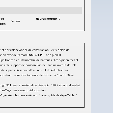
 de
Heures moteur
0
Embase
sion
 et hors blanc Année de construction : 2019 délais de
isation avec deux mod FNM. 42HPEP bon pied III
ps Horizon cp 300 nombre de batteries. 3 cockpit en teck et
becue et le support de boisson Cabine : cabine avec lit double
porte séparée Réservoir d’eau noir : 1 de 45lt plastique
osition : vous êtes toujours électrique : si Chain : 50 mt
ngh 90 Lt eau et matériel de réservoir : 140 lt acier Lt diesel et
/chauffage : mais avec prédisposition
éfrigérateur homme extérieur: 1 avec guide de siège Table: 1