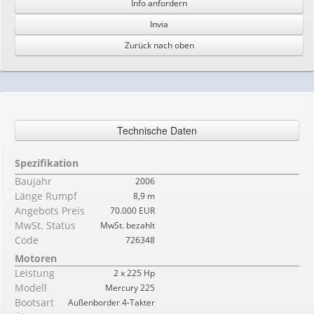
Info anfordern
Invia
Zurück nach oben
Technische Daten
Spezifikation
Baujahr
2006
Länge Rumpf
8,9 m
Angebots Preis
70.000 EUR
MwSt. Status
MwSt. bezahlt
Code
726348
Motoren
Leistung
2 x 225 Hp
Modell
Mercury 225
Bootsart
Außenborder 4-Takter