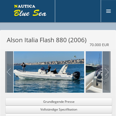
U
nternehmen
Alson Italia Flash 880 (2006)
G
ebraucht
70.000 EUR
N
eu
M
otoryacht
B
ootsverkauf
D
ienstleistungen
K
ontakt
Grundlegende Presse
Vollständige Spezifikation