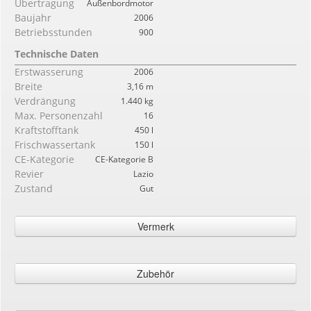
Übertragung
Außenbordmotor
Baujahr
2006
Betriebsstunden
900
Technische Daten
Erstwasserung
2006
Breite
3,16 m
Verdrängung
1.440 kg
Max. Personenzahl
16
Kraftstofftank
450 l
Frischwassertank
150 l
CE-Kategorie
CE-Kategorie B
Revier
Lazio
Zustand
Gut
Vermerk
Alson Flash 880 mit 2 Mercury 225 mit ca. 900 Stunden Motorrad das
ganze Jahr 2008. Überrollbügel mit Beleuchtung, Badezimmer unter der
Zubehör
Konsole, Kühlschrank und Spüle Twotro-Fahrstation. UKW 2023 GArmin .
Teakholz auch auf Spoaggetta.
Navigation elektronische Instrumentation