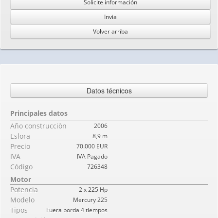
Solicite información
Invia
Volver arriba
Datos técnicos
Principales datos
Año construcciòn
2006
Eslora
8,9 m
Precio
70.000 EUR
IVA
IVA Pagado
Código
726348
Motor
Potencia
2 x 225 Hp
Modelo
Mercury 225
Tipos
Fuera borda 4 tiempos