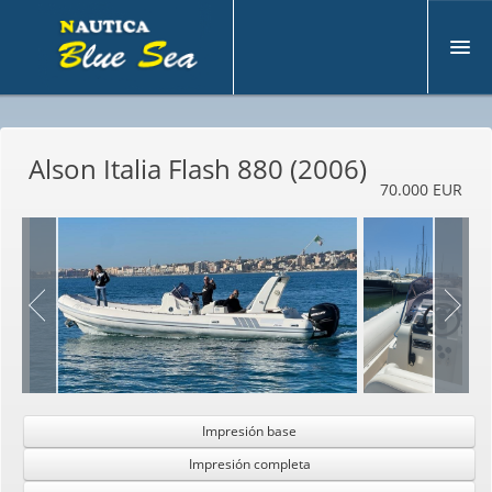
¿Q
uiénes somos?
Alson Italia Flash 880 (2006)
U
tilizado
70.000 EUR
N
uevo
M
otoryacht
V
ender su barco
S
ervicios
C
ontactos
Impresión base
Impresión completa