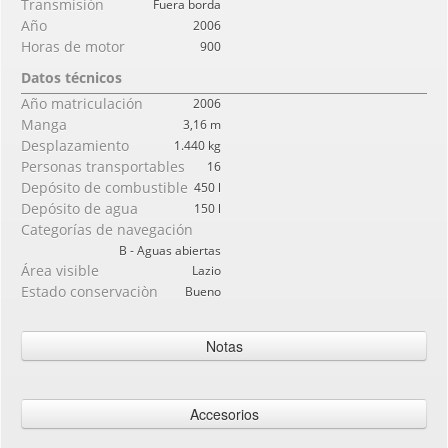
Transmisión
Fuera borda
Año
2006
Horas de motor
900
Datos técnicos
Año matriculación
2006
Manga
3,16 m
Desplazamiento
1.440 kg
Personas transportables
16
Depósito de combustible
450 l
Depósito de agua
150 l
Categorías de navegación
B - Aguas abiertas
Área visible
Lazio
Estado conservaciòn
Bueno
Notas
Alson Flash 880 con 2 Mercury 225 con cerca de 900 horas de
motocicleta todo el 2008. Rollbar con luces, baño bajo la consola,
Accesorios
nevera y lavabo twotro estación de conducción. VHF 2023 GArmin . Teca
también en Spoaggetta.